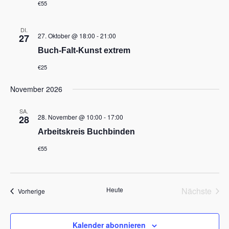
,
€55
N
a
DI.
v
27. Oktober @ 18:00
-
21:00
27
i
Buch-Falt-Kunst extrem
g
a
€25
t
i
November 2026
o
n
SA.
28. November @ 10:00
-
17:00
28
Arbeitskreis Buchbinden
€55
Heute
Nächste
Veranstaltungen
Vorherige
Veransta
Kalender abonnieren