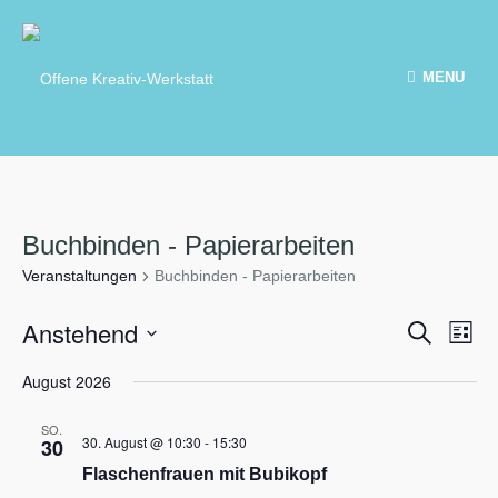
MENU
Buchbinden - Papierarbeiten
Veranstaltungen
Buchbinden - Papierarbeiten
V
Anstehend
V
S
L
e
e
u
i
D
r
r
c
August 2026
s
a
a
a
h
t
n
t
n
e
s
e
SO.
s
u
t
30. August @ 10:30
-
15:30
30
t
m
a
a
Flaschenfrauen mit Bubikopf
l
w
l
t