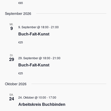
ä
€65
t
u
h
n
u
l
g
September 2026
n
A
e
g
n
n
e
MI.
s
.
9. September @ 18:00
-
21:00
9
n
i
S
c
Buch-Falt-Kunst
u
h
c
t
€25
e
h
n
e
-
DI.
u
29. September @ 18:00
-
21:00
29
N
n
a
d
Buch-Falt-Kunst
v
A
i
€25
n
g
s
a
Oktober 2026
i
t
i
c
o
h
SA.
n
24. Oktober @ 10:00
-
17:00
24
t
e
Arbeitskreis Buchbinden
n