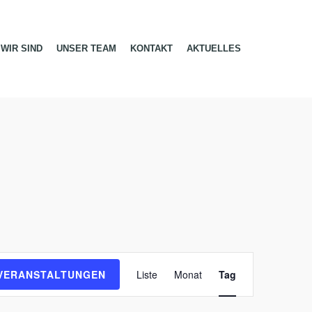
WIR SIND
UNSER TEAM
KONTAKT
AKTUELLES
V
e
VERANSTALTUNGEN
Liste
Monat
Tag
r
a
n