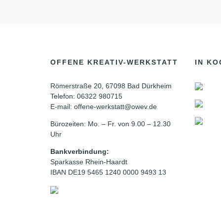
h
n
t
.
e
S
n
u
,
c
N
h
a
OFFENE KREATIV-WERKSTATT
IN KO
v
e
i
n
Römerstraße 20, 67098 Bad Dürkheim
g
a
a
Telefon: 06322 980715
c
t
E-mail: offene-werkstatt@owev.de
h
i
V
Bürozeiten: Mo. – Fr. von 9.00 – 12.30
o
e
n
Uhr
r
a
Bankverbindung:
n
Sparkasse Rhein-Haardt
s
IBAN DE19 5465 1240 0000 9493 13
t
a
l
t