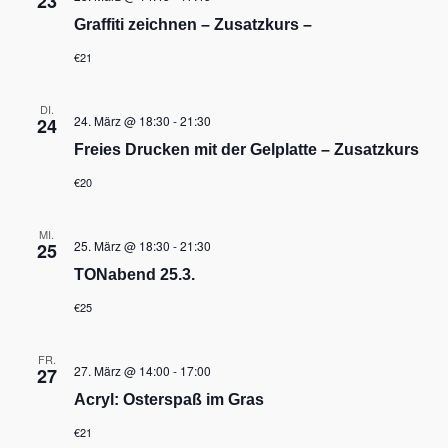
23
n
n
e
s
Graffiti zeichnen – Zusatzkurs –
.
n
i
S
c
€21
u
h
c
t
e
h
DI.
24. März @ 18:30
-
21:30
24
n
e
-
u
Freies Drucken mit der Gelplatte – Zusatzkurs
N
n
a
€20
d
v
A
i
n
g
MI.
s
a
25. März @ 18:30
-
21:30
25
i
t
TONabend 25.3.
i
c
o
h
€25
n
t
e
n
FR.
27. März @ 14:00
-
17:00
27
,
N
Acryl: Osterspaß im Gras
a
v
€21