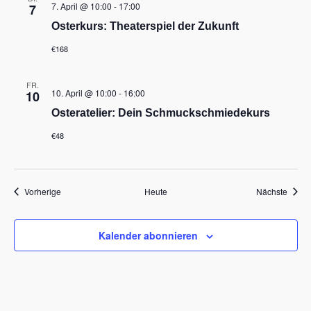
7. April @ 10:00
-
17:00
7
Osterkurs: Theaterspiel der Zukunft
€168
FR.
10. April @ 10:00
-
16:00
10
Osteratelier: Dein Schmuckschmiedekurs
€48
Veranstaltungen
Veran
Vorherige
Heute
Nächste
Kalender abonnieren