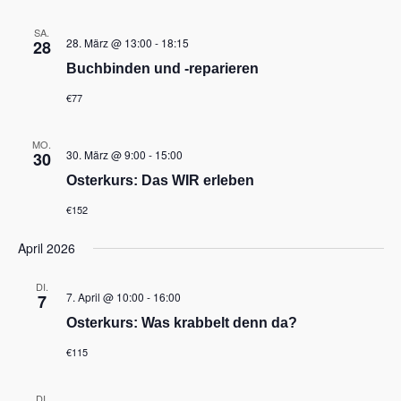
i
g
SA.
a
28. März @ 13:00
-
18:15
28
t
Buchbinden und -reparieren
i
o
€77
n
MO.
30. März @ 9:00
-
15:00
30
Osterkurs: Das WIR erleben
€152
April 2026
DI.
7. April @ 10:00
-
16:00
7
Osterkurs: Was krabbelt denn da?
€115
DI.