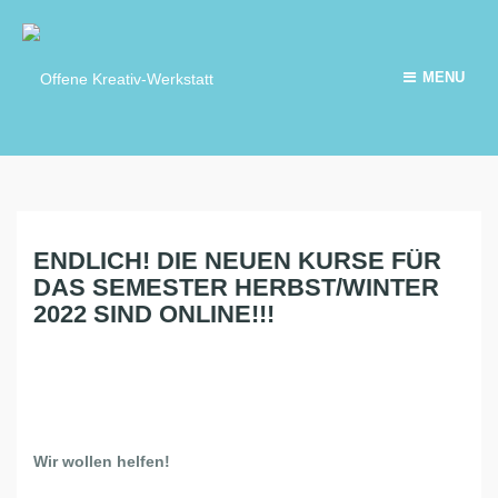
MENU
ENDLICH! DIE NEUEN KURSE FÜR
K
U
DAS SEMESTER HERBST/WINTER
N
2022 SIND ONLINE!!!
S
T
A
U
K
Wir wollen helfen!
T
I