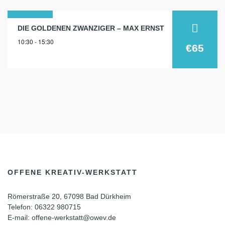
12
DIE GOLDENEN ZWANZIGER – MAX ERNST
10:30 - 15:30
sep.
€65
2026
OFFENE KREATIV-WERKSTATT
Römerstraße 20, 67098 Bad Dürkheim
Telefon: 06322 980715
E-mail: offene-werkstatt@owev.de