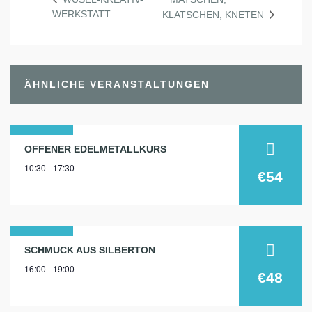
WERKSTATT
KLATSCHEN, KNETEN
ÄHNLICHE VERANSTALTUNGEN
15
OFFENER EDELMETALLKURS
10:30 - 17:30
feb.
€54
2026
10
SCHMUCK AUS SILBERTON
16:00 - 19:00
sep.
€48
2026