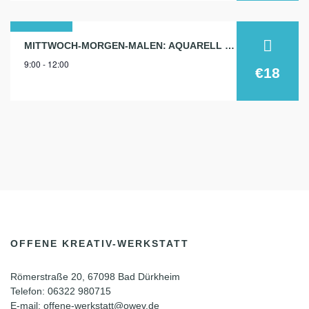
15
MITTWOCH-MORGEN-MALEN: AQUARELL 15.4.
9:00 - 12:00
apr.
€18
2026
OFFENE KREATIV-WERKSTATT
Römerstraße 20, 67098 Bad Dürkheim
Telefon: 06322 980715
E-mail: offene-werkstatt@owev.de