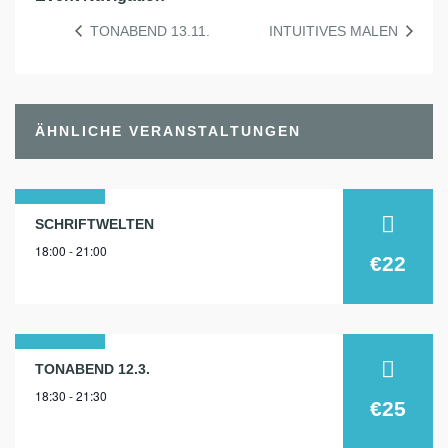
TONABEND 13.11.
INTUITIVES MALEN
ÄHNLICHE VERANSTALTUNGEN
25
SCHRIFTWELTEN
18:00 - 21:00
aug.
€22
2025
12
TONABEND 12.3.
18:30 - 21:30
märz
€25
2025