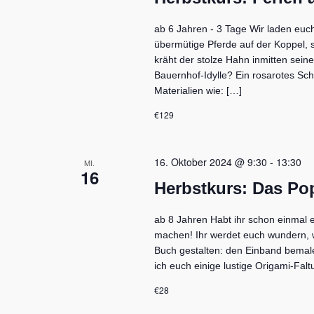
h
n
t
.
ab 6 Jahren - 3 Tage Wir laden euc
e
S
n
übermütige Pferde auf der Koppel, s
u
,
kräht der stolze Hahn inmitten sein
c
N
Bauernhof-Idylle? Ein rosarotes Sc
h
a
Materialien wie: […]
v
e
i
n
€129
g
a
a
c
t
h
16. Oktober 2024 @ 9:30
-
13:30
MI.
i
V
16
o
Herbstkurs: Das Po
e
n
r
a
ab 8 Jahren Habt ihr schon einmal 
n
machen! Ihr werdet euch wundern, w
s
Buch gestalten: den Einband bemale
t
ich euch einige lustige Origami-Fal
a
l
€28
t