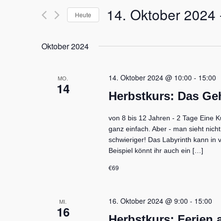
s
14. Oktober 2024
 
e
Heute
t
S
a
D
c
l
a
h
Oktober 2024
t
t
l
u
u
ü
n
m
s
g
14. Oktober 2024 @ 10:00
-
15:00
MO.
w
s
e
14
ä
n
e
Herbstkurs: Das Ge
h
S
l
u
l
w
von 8 bis 12 Jahren - 2 Tage Eine Ku
c
e
o
ganz einfach. Aber - man sieht nich
h
n
r
e
schwieriger! Das Labyrinth kann in
.
t
u
Beispiel könnt ihr auch ein […]
e
n
i
d
€69
n
A
n
g
s
e
16. Oktober 2024 @ 9:00
-
15:00
MI.
i
b
16
c
Herbstkurs: Ferien
e