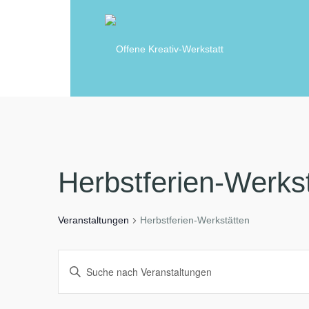
Herbstferien-Werks
Veranstaltungen
Herbstferien-Werkstätten
V
B
e
i
r
a
t
n
t