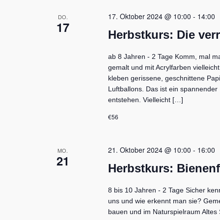
u
n
17. Oktober 2024 @ 10:00
-
14:00
DO.
17
g
Herbstkurs: Die ver
e
n
S
ab 8 Jahren - 2 Tage Komm, mal ma
c
gemalt und mit Acrylfarben vielleic
h
kleben gerissene, geschnittene Pap
l
Luftballons. Das ist ein spannende
ü
entstehen. Vielleicht […]
s
s
€56
e
l
w
21. Oktober 2024 @ 10:00
-
16:00
MO.
21
o
Herbstkurs: Bienen
r
t
.
8 bis 10 Jahren - 2 Tage Sicher ke
uns und wie erkennt man sie? Geme
bauen und im Naturspielraum Altes