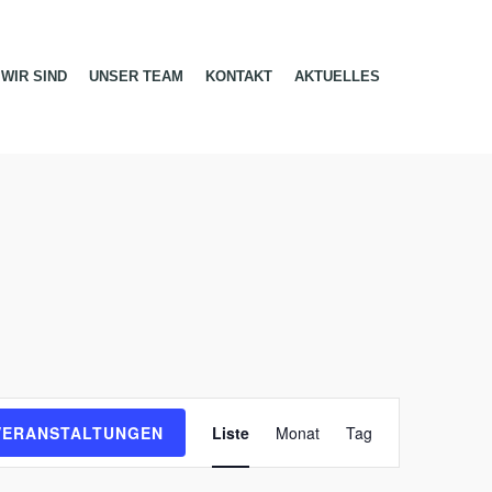
WIR SIND
UNSER TEAM
KONTAKT
AKTUELLES
V
e
VERANSTALTUNGEN
Liste
Monat
Tag
r
a
n