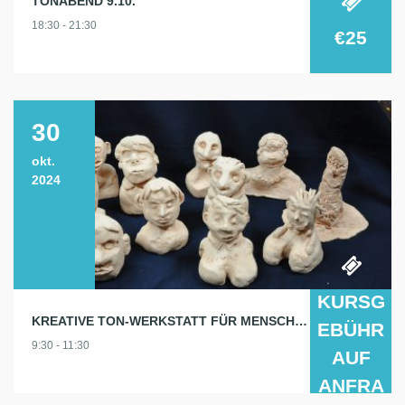
TONABEND 9.10.
18:30 - 21:30
€25
30
okt.
2024
KURSG
KREATIVE TON-WERKSTATT FÜR MENSCHEN MIT GEISTIGER BEHINDERUNG
EBÜHR
9:30 - 11:30
AUF
ANFRA