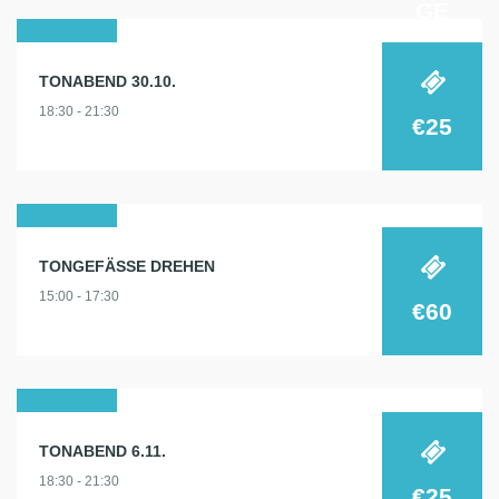
GE
30
TONABEND 30.10.
okt.
18:30 - 21:30
2024
€25
31
TONGEFÄSSE DREHEN
okt.
15:00 - 17:30
2024
€60
06
TONABEND 6.11.
nov.
18:30 - 21:30
2024
€25