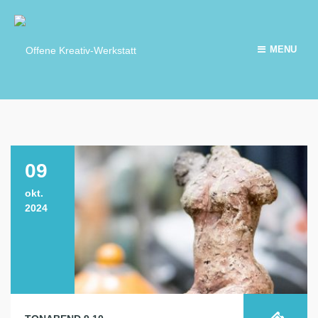
MENU
09
okt.
2024