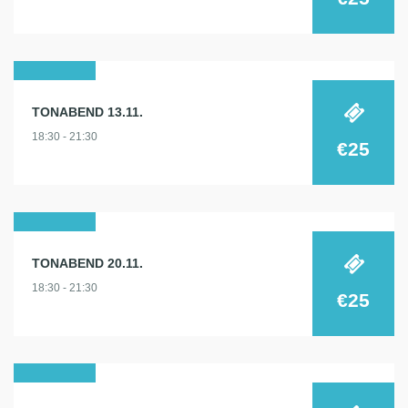
13
TONABEND 13.11.
nov.
18:30 - 21:30
2024
€25
20
TONABEND 20.11.
nov.
18:30 - 21:30
2024
€25
27