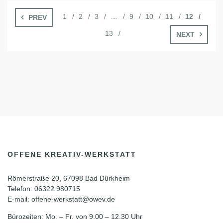
1
2
3
…
9
10
11
12
PREV
13
NEXT
OFFENE KREATIV-WERKSTATT
Römerstraße 20, 67098 Bad Dürkheim
Telefon: 06322 980715
E-mail: offene-werkstatt@owev.de
Bürozeiten: Mo. – Fr. von 9.00 – 12.30 Uhr