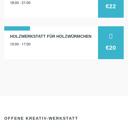
18:00 - 21:00
sep.
€22
2024
28
HOLZWERKSTATT FÜR HOLZWÜRMCHEN
15:00 - 17:00
nov.
€20
2024
OFFENE KREATIV-WERKSTATT