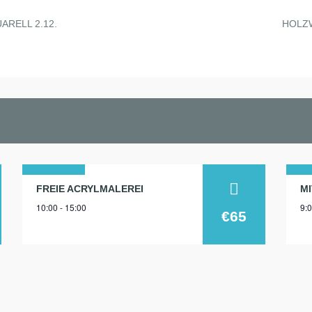
RELL 2.12.
HOLZ
19
1
FREIE ACRYLMALEREI
10:00 - 15:00
9:0
sep.
mä
€65
2026
20