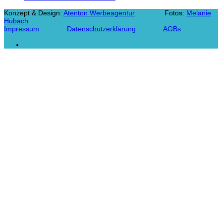
Konzept & Design:
Atenton Werbeagentur
Fotos:
Melanie
Hubach
Impressum
Datenschutzerklärung
AGBs