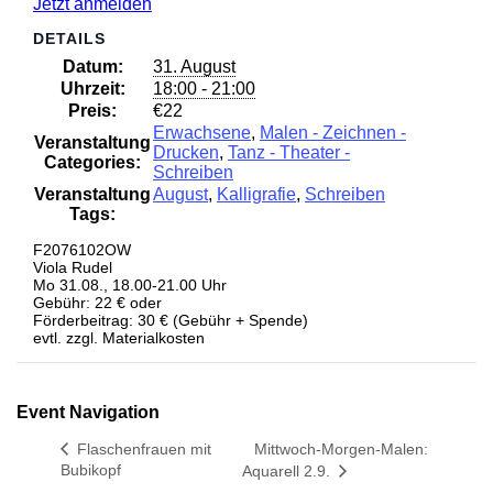
Jetzt anmelden
DETAILS
Datum:
31. August
Uhrzeit:
18:00 - 21:00
Preis:
€22
Erwachsene
,
Malen - Zeichnen -
Veranstaltung
Drucken
,
Tanz - Theater -
Categories:
Schreiben
Veranstaltung
August
,
Kalligrafie
,
Schreiben
Tags:
F2076102OW
Viola Rudel
Mo 31.08., 18.00-21.00 Uhr
Gebühr: 22 € oder
Förderbeitrag: 30 € (Gebühr + Spende)
evtl. zzgl. Materialkosten
Event Navigation
Flaschenfrauen mit
Mittwoch-Morgen-Malen:
Bubikopf
Aquarell 2.9.