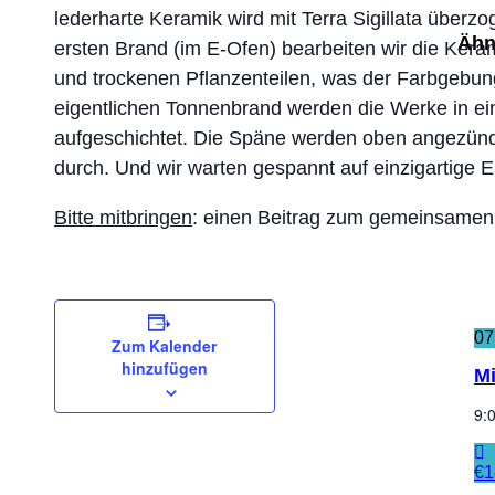
lederharte Keramik wird mit Terra Sigillata über
Ähn
ersten Brand (im E-Ofen) bearbeiten wir die Kera
und trockenen Pflanzenteilen, was der Farbgebun
eigentlichen Tonnenbrand werden die Werke in e
aufgeschichtet. Die Späne werden oben angezün
durch. Und wir warten gespannt auf einzigartige 
Bitte mitbringen
: einen Beitrag zum gemeinsamen 
07
Zum Kalender
hinzufügen
Mi
9:
€1