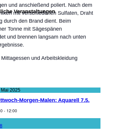
zogen und anschießend poliert. Nach dem
liche Veranstaltungen
miken mit verschiedenen Sulfaten, Draht
g durch den Brand dient. Beim
iner Tonne mit Sägespänen
det und brennen langsam nach unten
Ergebnisse.
Mittagessen und Arbeitskleidung
Mai
2025
ttwoch-Morgen-Malen: Aquarell 7.5.
00 - 12:00
8