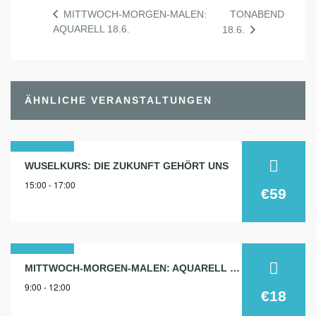
TONABEND
MITTWOCH-MORGEN-MALEN:
AQUARELL 18.6.
18.6.
ÄHNLICHE VERANSTALTUNGEN
17
WUSELKURS: DIE ZUKUNFT GEHÖRT UNS
15:00 - 17:00
aug.
€59
2026
18
MITTWOCH-MORGEN-MALEN: AQUARELL 18.11.
9:00 - 12:00
nov.
€18
2026