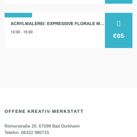
01
ACRYLMALEREI: EXPRESSIVE FLORALE MALEREI
10:30 - 15:30
feb.
€65
2025
OFFENE KREATIV-WERKSTATT
Römerstraße 20, 67098 Bad Dürkheim
Telefon: 06322 980715