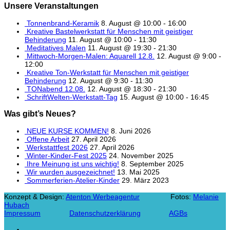
Unsere Veranstaltungen
Tonnenbrand-Keramik
8. August @ 10:00
-
16:00
Kreative Bastelwerkstatt für Menschen mit geistiger
Behinderung
11. August @ 10:00
-
11:30
Meditatives Malen
11. August @ 19:30
-
21:30
Mittwoch-Morgen-Malen: Aquarell 12.8.
12. August @ 9:00
-
12:00
Kreative Ton-Werkstatt für Menschen mit geistiger
Behinderung
12. August @ 9:30
-
11:30
TONabend 12.08.
12. August @ 18:30
-
21:30
SchriftWelten-Werkstatt-Tag
15. August @ 10:00
-
16:45
Was gibt’s Neues?
NEUE KURSE KOMMEN!
8. Juni 2026
Offene Arbeit
27. April 2026
Werkstattfest 2026
27. April 2026
Winter-Kinder-Fest 2025
24. November 2025
Ihre Meinung ist uns wichtig!
8. September 2025
Wir wurden ausgezeichnet!
13. Mai 2025
Sommerferien-Atelier-Kinder
29. März 2023
Konzept & Design:
Atenton Werbeagentur
Fotos:
Melanie
Hubach
Impressum
Datenschutzerklärung
AGBs