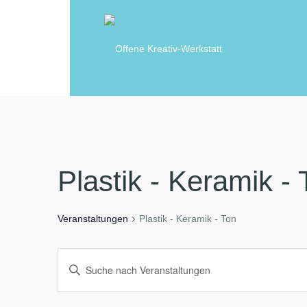
Plastik - Keramik - 
Veranstaltungen
Plastik - Keramik - Ton
V
B
e
i
r
a
t
n
t