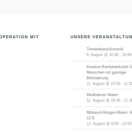
u
u
u
,
,
n
n
n
g
g
g
e
e
OPERATION MIT
UNSERE VERANSTALTU
n
n
Tonnenbrand-Keramik
,
,
8. August @ 10:00
-
16:00
Kreative Bastelwerkstatt f
Menschen mit geistiger
Behinderung
11. August @ 10:00
-
11:3
Meditatives Malen
11. August @ 19:30
-
21:3
Mittwoch-Morgen-Malen: A
12.8.
12. August @ 9:00
-
12:00