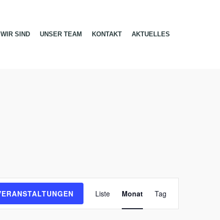
WIR SIND
UNSER TEAM
KONTAKT
AKTUELLES
V
e
VERANSTALTUNGEN
Liste
Monat
Tag
r
a
n