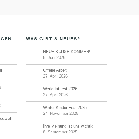
u
u
,
,
n
n
g
g
,
e
NGEN
WAS GIBT’S NEUES?
n
NEUE KURSE KOMMEN!
,
8. Juni 2026
ür
Offene Arbeit
27. April 2026
0
Werkstattfest 2026
27. April 2026
0
Winter-Kinder-Fest 2025
24. November 2025
quarell
Ihre Meinung ist uns wichtig!
8. September 2025