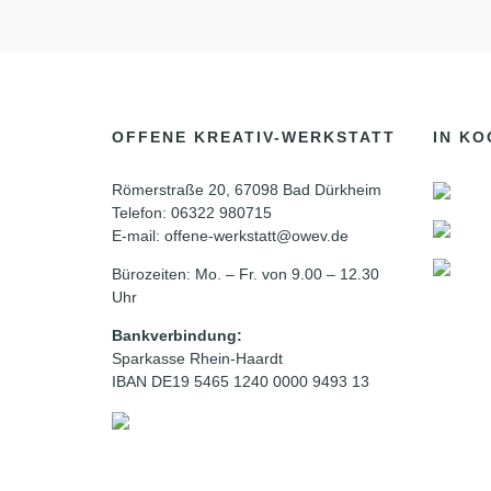
u
u
,
,
n
n
g
g
e
e
,
OFFENE KREATIV-WERKSTATT
IN KO
n
n
,
,
Römerstraße 20, 67098 Bad Dürkheim
Telefon: 06322 980715
E-mail: offene-werkstatt@owev.de
Bürozeiten: Mo. – Fr. von 9.00 – 12.30
Uhr
Bankverbindung:
Sparkasse Rhein-Haardt
IBAN DE19 5465 1240 0000 9493 13