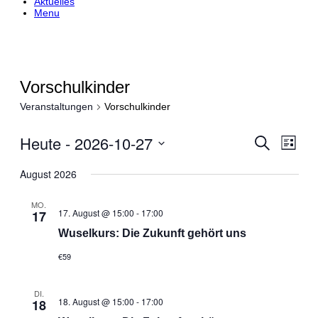
Aktuelles
Menu
Vorschulkinder
Veranstaltungen
Vorschulkinder
Heute
 - 
2026-10-27
Veranstalt
Veran
Suche
Liste
Ansic
Suche
Datum
Navig
und
wählen.
August 2026
Ansichten,
Navigation
MO.
17. August @ 15:00
-
17:00
17
Wuselkurs: Die Zukunft gehört uns
€59
DI.
18. August @ 15:00
-
17:00
18