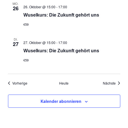
MO.
26. Oktober @ 15:00
-
17:00
26
Wuselkurs: Die Zukunft gehört uns
€59
DI.
27. Oktober @ 15:00
-
17:00
27
Wuselkurs: Die Zukunft gehört uns
€59
Veranstaltungen
Veranst
Vorherige
Heute
Nächste
Kalender abonnieren