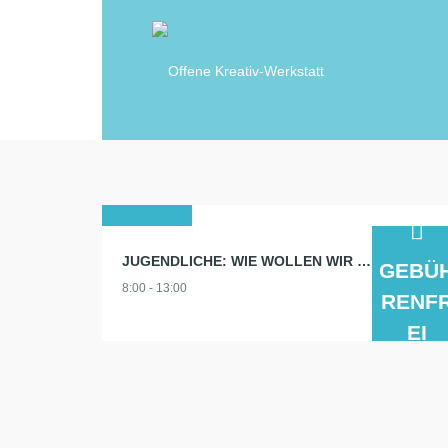
17
JUGENDLICHE: WIE WOLLEN WIR LEBEN? ZUKUNFT GESTALTEN! AUFTAKT WORKSHOP
GEBÜ
sep.
8:00 - 13:00
2025
RENF
EI