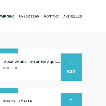
WIR SIND
UNSER TEAM
KONTAKT
AKTUELLES
22
– ZUSATZKURS – INTUITIVE AQUARELLMALEREI 22.08.
aug.
10:00 - 15:00
2026
€32
19
INTUITIVES MALEN
juni