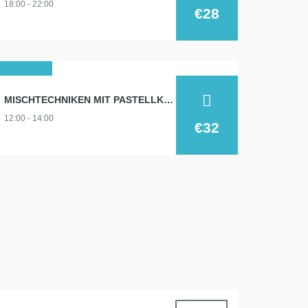
18:00 - 22:00
2026
€28
14
MISCHTECHNIKEN MIT PASTELLKREIDE
juni
12:00 - 14:00
2026
€32