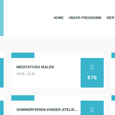
HOME
UNSER PROGRAMM
WER 
11
MEDITATIVES MALEN
aug.
19:30 - 21:30
2026
€76
16
SOMMERFERIEN-KINDER-ATELIER: MALEN UND WERKEN: MEIN ZAUBERWALD
juli