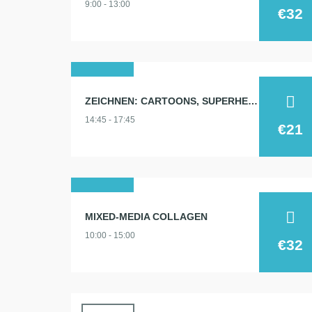
9:00 - 13:00
2026
€32
18
ZEICHNEN: CARTOONS, SUPERHELDEN, TIERE…
juni
14:45 - 17:45
2026
€21
13
MIXED-MEDIA COLLAGEN
juni
10:00 - 15:00
2026
€32