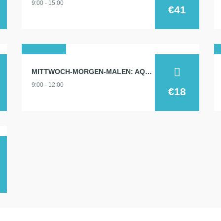
9:00 - 15:00
2026
€41
17
MITTWOCH-MORGEN-MALEN: AQUARELL 17.6.
juni
9:00 - 12:00
2026
€18