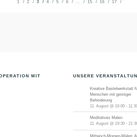
1
2
3
4
5
6
…
15
16
17
OPERATION MIT
UNSERE VERANSTALTU
Kreative Bastelwerkstatt f
Menschen mit geistiger
Behinderung
11. August @ 10:00
-
11:3
Meditatives Malen
11. August @ 19:30
-
21:3
Mittwoch-Morgen-Malen: A