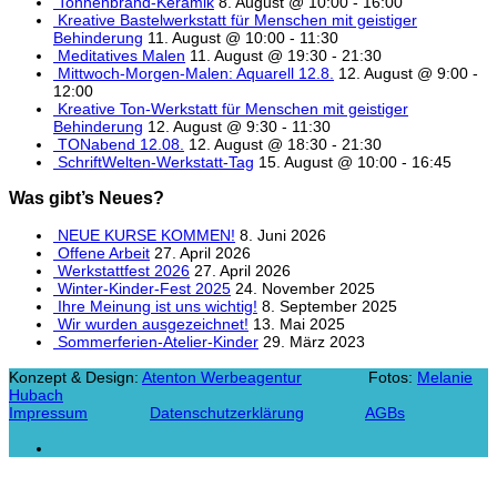
Tonnenbrand-Keramik
8. August @ 10:00
-
16:00
Kreative Bastelwerkstatt für Menschen mit geistiger
Behinderung
11. August @ 10:00
-
11:30
Meditatives Malen
11. August @ 19:30
-
21:30
Mittwoch-Morgen-Malen: Aquarell 12.8.
12. August @ 9:00
-
12:00
Kreative Ton-Werkstatt für Menschen mit geistiger
Behinderung
12. August @ 9:30
-
11:30
TONabend 12.08.
12. August @ 18:30
-
21:30
SchriftWelten-Werkstatt-Tag
15. August @ 10:00
-
16:45
Was gibt’s Neues?
NEUE KURSE KOMMEN!
8. Juni 2026
Offene Arbeit
27. April 2026
Werkstattfest 2026
27. April 2026
Winter-Kinder-Fest 2025
24. November 2025
Ihre Meinung ist uns wichtig!
8. September 2025
Wir wurden ausgezeichnet!
13. Mai 2025
Sommerferien-Atelier-Kinder
29. März 2023
Konzept & Design:
Atenton Werbeagentur
Fotos:
Melanie
Hubach
Impressum
Datenschutzerklärung
AGBs