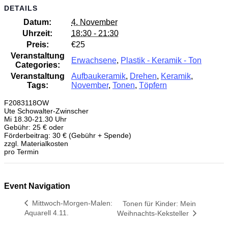
DETAILS
Datum:
4. November
Uhrzeit:
18:30 - 21:30
Preis:
€25
Veranstaltung
Erwachsene
,
Plastik - Keramik - Ton
Categories:
Veranstaltung
Aufbaukeramik
,
Drehen
,
Keramik
,
Tags:
November
,
Tonen
,
Töpfern
F2083118OW
Ute Schowalter-Zwinscher
Mi 18.30-21.30 Uhr
Gebühr: 25 € oder
Förderbeitrag: 30 € (Gebühr + Spende)
zzgl. Materialkosten
pro Termin
Event Navigation
Mittwoch-Morgen-Malen:
Tonen für Kinder: Mein
Aquarell 4.11.
Weihnachts-Keksteller