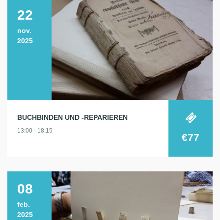
22
nov.
2025
BUCHBINDEN UND -REPARIEREN
13:00 - 18:15
€77
08
feb.
2025