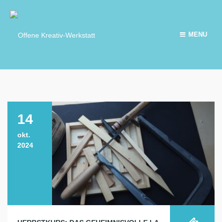
MENU
14
okt.
2024