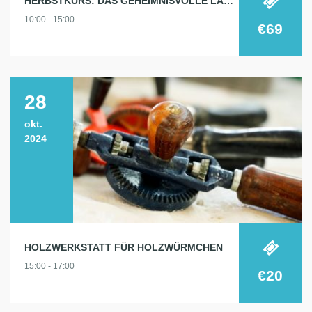
HERBSTKURS: DAS GEHEIMNISVOLLE LABYRINTH
10:00 - 15:00
€69
28
okt.
2024
HOLZWERKSTATT FÜR HOLZWÜRMCHEN
15:00 - 17:00
€20