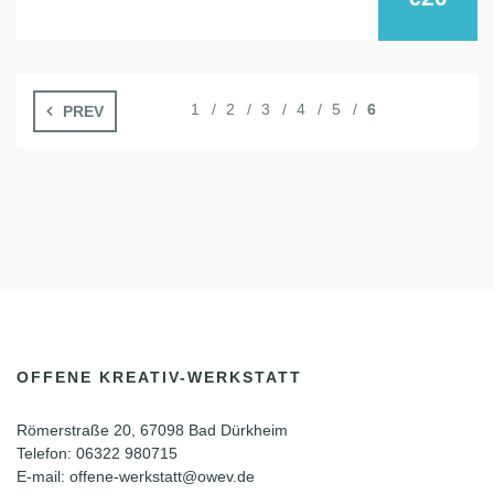
1
2
3
4
5
6
PREV
OFFENE KREATIV-WERKSTATT
Römerstraße 20, 67098 Bad Dürkheim
Telefon: 06322 980715
E-mail: offene-werkstatt@owev.de