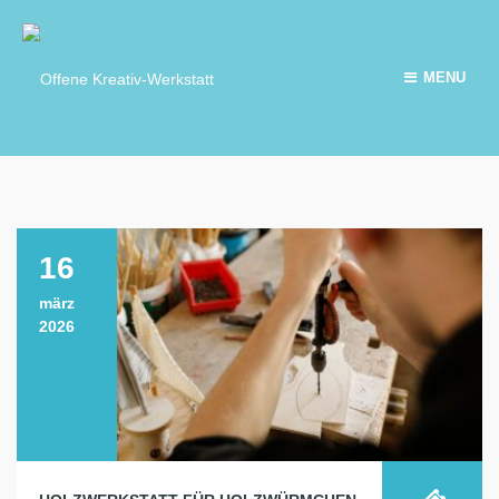
MENU
16
märz
2026