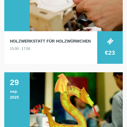
HOLZWERKSTATT FÜR HOLZWÜRMCHEN
15:00 - 17:00
€23
29
sep.
2025