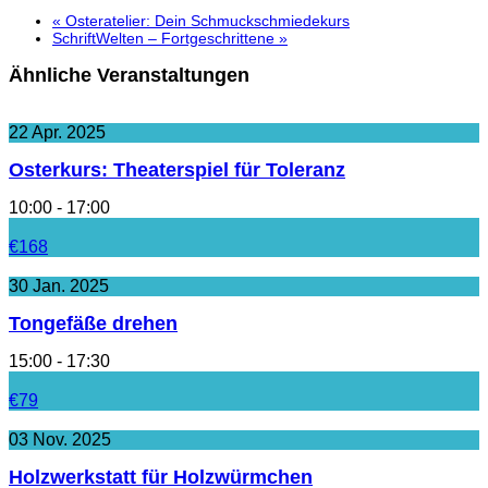
«
Osteratelier: Dein Schmuckschmiedekurs
SchriftWelten – Fortgeschrittene
»
Ähnliche Veranstaltungen
22
Apr.
2025
Osterkurs: Theaterspiel für Toleranz
10:00 - 17:00
€168
30
Jan.
2025
Tongefäße drehen
15:00 - 17:30
€79
03
Nov.
2025
Holzwerkstatt für Holzwürmchen