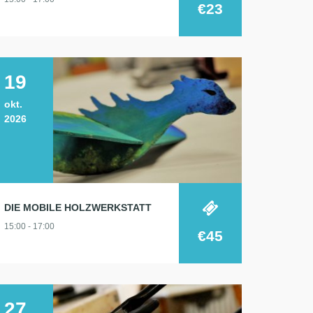
€23
19
okt.
2026
DIE MOBILE HOLZWERKSTATT
15:00 - 17:00
€45
27