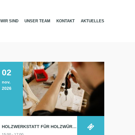
WIR SIND
UNSER TEAM
KONTAKT
AKTUELLES
02
nov.
2026
HOLZWERKSTATT FÜR HOLZWÜRMCHEN
15:00 - 17:00