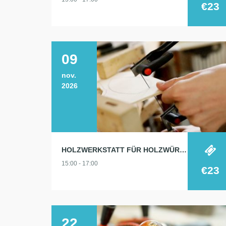
€23
09
nov.
2026
HOLZWERKSTATT FÜR HOLZWÜRMCHEN
15:00 - 17:00
€23
22