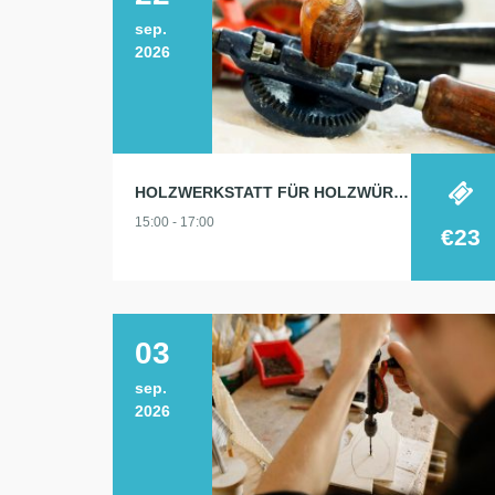
sep.
2026
HOLZWERKSTATT FÜR HOLZWÜRMCHEN
15:00 - 17:00
€23
03
sep.
2026