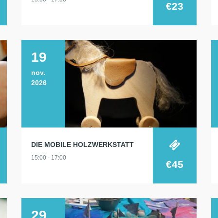
€23
19
nov.
2026
DIE MOBILE HOLZWERKSTATT
15:00 - 17:00
€45
29