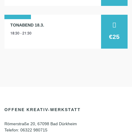
18
TONABEND 18.3.
18:30 - 21:30
märz
€25
2026
OFFENE KREATIV-WERKSTATT
Römerstraße 20, 67098 Bad Dürkheim
Telefon: 06322 980715