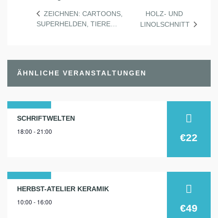
HOLZ- UND
ZEICHNEN: CARTOONS,
SUPERHELDEN, TIERE…
LINOLSCHNITT
ÄHNLICHE VERANSTALTUNGEN
27
SCHRIFTWELTEN
18:00 - 21:00
okt.
€22
2025
09
HERBST-ATELIER KERAMIK
10:00 - 16:00
okt.
€49
2026