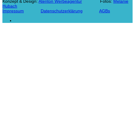
Konzept & Design:
Atenton Werbeagentur
Fotos:
Melanie
Hubach
Impressum
Datenschutzerklärung
AGBs