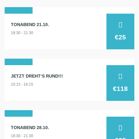
21
TONABEND 21.10.
okt.
18:30 - 21:30
2026
€25
24
JETZT DREHT‘S RUND!!!
okt.
10:15 - 16:15
2026
€118
28
TONABEND 28.10.
okt.
18:30 - 21:30
2026