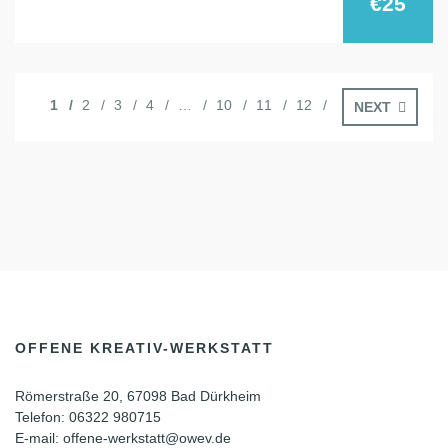
€25
1
2
3
4
…
10
11
12
NEXT
OFFENE KREATIV-WERKSTATT
Römerstraße 20, 67098 Bad Dürkheim
Telefon: 06322 980715
E-mail: offene-werkstatt@owev.de