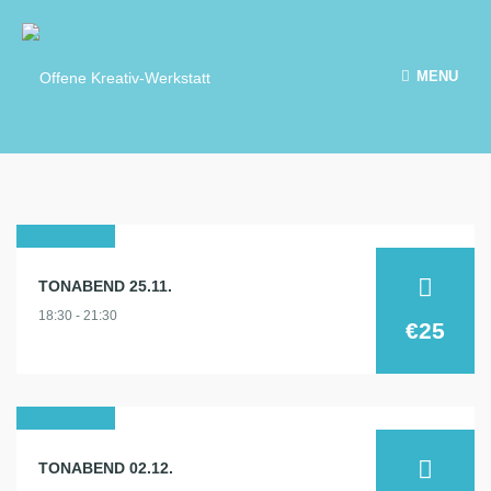
MENU
25
TONABEND 25.11.
nov.
18:30 - 21:30
2026
€25
02
TONABEND 02.12.
dez.