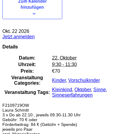
Zum Kalender
hinzufügen
Okt.
22
2026
Jetzt anmelden
Details
Datum:
22. Oktober
Uhrzeit:
9:30 - 11:30
Preis:
€70
Veranstaltung
Kinder
,
Vorschulkinder
Categories:
Kleinkind
,
Oktober
,
Sinne
,
Veranstaltung Tags:
Sinneserfahrungen
F2109719OW
Laura Schmitt
3 x Do ab 22.10., jeweils 09.30-11.30 Uhr
Gebühr: 70 € oder
Förderbeitrag: 84 € (Gebühr + Spende)
jeweils pro Paar
zzgl. Materialkosten