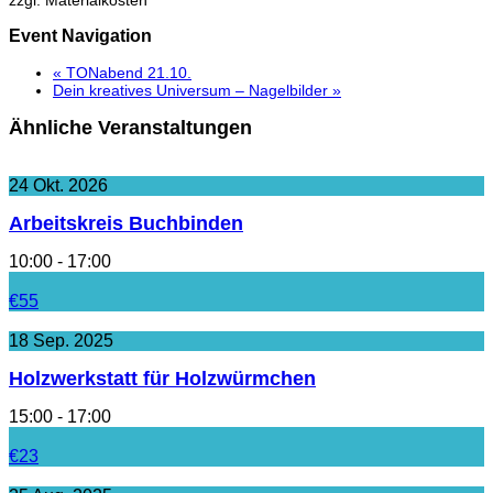
Event Navigation
«
TONabend 21.10.
Dein kreatives Universum – Nagelbilder
»
Ähnliche Veranstaltungen
24
Okt.
2026
Arbeitskreis Buchbinden
10:00 - 17:00
€55
18
Sep.
2025
Holzwerkstatt für Holzwürmchen
15:00 - 17:00
€23