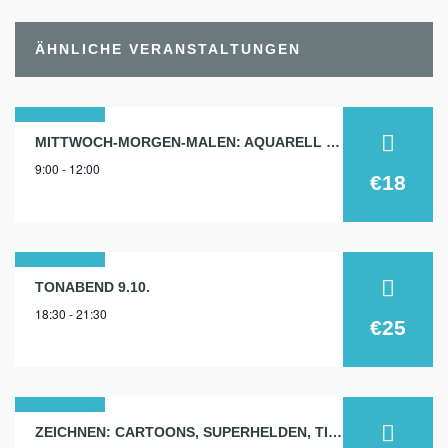
ÄHNLICHE VERANSTALTUNGEN
16
MITTWOCH-MORGEN-MALEN: AQUARELL 16.9.
9:00 - 12:00
sep.
€18
2026
09
TONABEND 9.10.
18:30 - 21:30
okt.
€25
2024
13
ZEICHNEN: CARTOONS, SUPERHELDEN, TIERE…