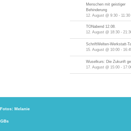
Menschen mit geistiger
Behinderung
12. August @ 9:30
-
11:30
TONabend 12.08.
12. August @ 18:30
-
21:3
SchriftWelten-Werkstatt-T
15. August @ 10:00
-
16:4
Wuselkurs: Die Zukunft ge
17. August @ 15:00
-
17:0
os:
Melanie
AGBs