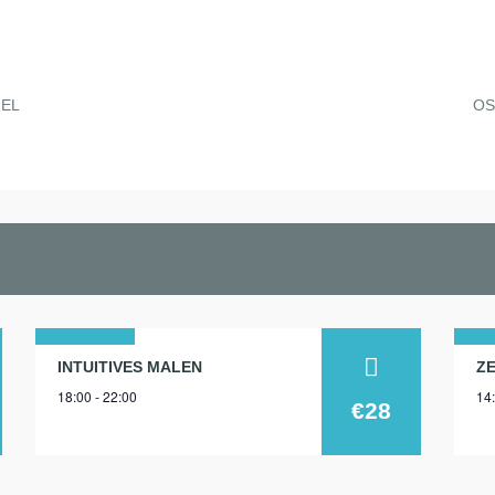
GEL
OS
28
1
INTUITIVES MALEN
18:00 - 22:00
14:
feb.
ju
€28
2025
20