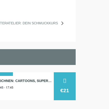
TERATELIER: DEIN SCHMUCKKURS
8
ZEICHNEN: CARTOONS, SUPERHELDEN, TIERE…
45 - 17:45
ni
€21
26