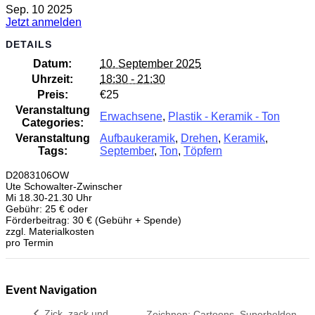
Sep.
10
2025
Jetzt anmelden
DETAILS
Datum:
10. September 2025
Uhrzeit:
18:30 - 21:30
Preis:
€25
Veranstaltung
Erwachsene
,
Plastik - Keramik - Ton
Categories:
Veranstaltung
Aufbaukeramik
,
Drehen
,
Keramik
,
Tags:
September
,
Ton
,
Töpfern
D2083106OW
Ute Schowalter-Zwinscher
Mi 18.30-21.30 Uhr
Gebühr: 25 € oder
Förderbeitrag: 30 € (Gebühr + Spende)
zzgl. Materialkosten
pro Termin
Event Navigation
Zick, zack und
Zeichnen: Cartoons, Superhelden,