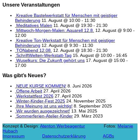
Unsere Veranstaltungen
Kreative Bastelwerkstatt für Menschen mit geistiger
Behinderung
11. August @ 10:00
-
11:30
Meditatives Malen
11. August @ 19:30
-
21:30
Mittwoch-Morgen-Malen: Aquarell 12.8.
12. August @ 9:00
-
12:00
Kreative Ton-Werkstatt für Menschen mit geistiger
Behinderung
12. August @ 9:30
-
11:30
TONabend 12.08.
12. August @ 18:30
-
21:30
SchriftWelten-Werkstatt-Tag
15. August @ 10:00
-
16:45
Wuselkurs: Die Zukunft gehört uns
17. August @ 15:00
-
17:00
Was gibt’s Neues?
NEUE KURSE KOMMEN!
8. Juni 2026
Offene Arbeit
27. April 2026
Werkstattfest 2026
27. April 2026
Winter-Kinder-Fest 2025
24. November 2025
Ihre Meinung ist uns wichtig!
8. September 2025
Wir wurden ausgezeichnet!
13. Mai 2025
Sommerferien-Atelier-Kinder
29. März 2023
Konzept & Design:
Atenton Werbeagentur
Fotos:
Melanie
Hubach
Impressum
Datenschutzerklärung
AGBs