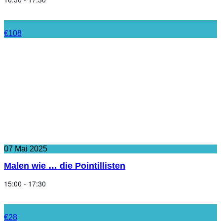
€108
07
Mai
2025
Malen wie … die Pointillisten
15:00 - 17:30
€28