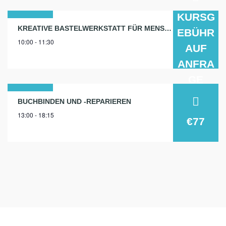
KURSG
29
KREATIVE BASTELWERKSTATT FÜR MENSCHEN MIT GEISTIGER BEHINDERUNG
EBÜHR
10:00 - 11:30
okt.
AUF
2024
ANFRA
GE
09
BUCHBINDEN UND -REPARIEREN
13:00 - 18:15
mai
€77
2026