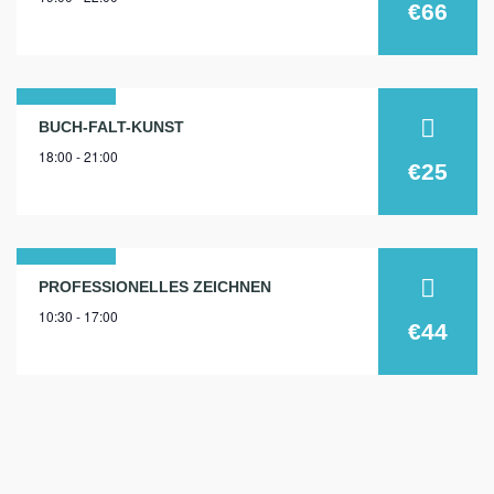
okt.
€66
2024
28
BUCH-FALT-KUNST
18:00 - 21:00
okt.
€25
2025
07
PROFESSIONELLES ZEICHNEN
10:30 - 17:00
sep.
€44
2024