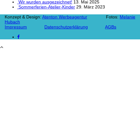
Wir wurden ausgezeichnet!
13. Mai 2025
Sommerferien-Atelier-Kinder
29. März 2023
Konzept & Design:
Atenton Werbeagentur
Fotos:
Melanie
Hubach
Impressum
Datenschutzerklärung
AGBs