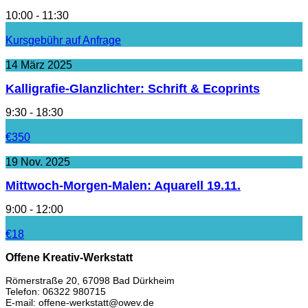
10:00 - 11:30
Kursgebühr auf Anfrage
14
März
2025
Kalligrafie-Glanzlichter: Schrift & Ecoprints
9:30 - 18:30
€350
19
Nov.
2025
Mittwoch-Morgen-Malen: Aquarell 19.11.
9:00 - 12:00
€18
Offene Kreativ-Werkstatt
Römerstraße 20, 67098 Bad Dürkheim
Telefon: 06322 980715
E-mail: offene-werkstatt@owev.de