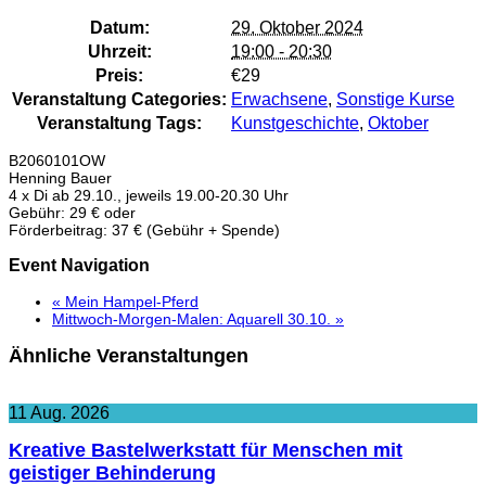
Datum:
29. Oktober 2024
Uhrzeit:
19:00 - 20:30
Preis:
€29
Veranstaltung Categories:
Erwachsene
,
Sonstige Kurse
Veranstaltung Tags:
Kunstgeschichte
,
Oktober
B2060101OW
Henning Bauer
4 x Di ab 29.10., jeweils 19.00-20.30 Uhr
Gebühr: 29 € oder
Förderbeitrag: 37 € (Gebühr + Spende)
Event Navigation
«
Mein Hampel-Pferd
Mittwoch-Morgen-Malen: Aquarell 30.10.
»
Ähnliche Veranstaltungen
11
Aug.
2026
Kreative Bastelwerkstatt für Menschen mit
geistiger Behinderung