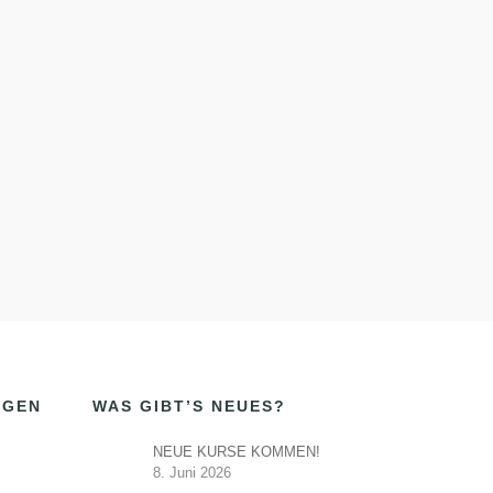
t
u
n
u
g
n
A
g
n
e
s
n
i
S
c
u
h
c
t
e
h
n
e
-
u
N
n
a
d
v
A
i
n
g
s
a
i
t
i
c
o
NGEN
WAS GIBT’S NEUES?
h
n
t
e
NEUE KURSE KOMMEN!
n
8. Juni 2026