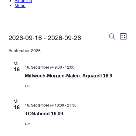
Aktuelles
Menu
Veranstalt
Veran
2026-09-16
 - 
2026-09-26
Liste
Ansic
Suche
Suche
Datum
Navig
und
wählen.
September 2026
Ansichten,
Navigation
Mi.
16. September @ 9:00
-
12:00
16
Mittwoch-Morgen-Malen: Aquarell 16.9.
€18
Mi.
16. September @ 18:30
-
21:30
16
TONabend 16.09.
€25