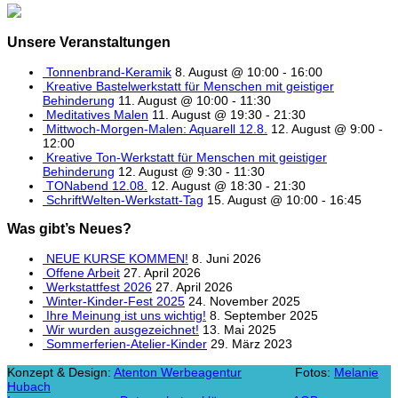
Unsere Veranstaltungen
Tonnenbrand-Keramik
8. August @ 10:00
-
16:00
Kreative Bastelwerkstatt für Menschen mit geistiger
Behinderung
11. August @ 10:00
-
11:30
Meditatives Malen
11. August @ 19:30
-
21:30
Mittwoch-Morgen-Malen: Aquarell 12.8.
12. August @ 9:00
-
12:00
Kreative Ton-Werkstatt für Menschen mit geistiger
Behinderung
12. August @ 9:30
-
11:30
TONabend 12.08.
12. August @ 18:30
-
21:30
SchriftWelten-Werkstatt-Tag
15. August @ 10:00
-
16:45
Was gibt’s Neues?
NEUE KURSE KOMMEN!
8. Juni 2026
Offene Arbeit
27. April 2026
Werkstattfest 2026
27. April 2026
Winter-Kinder-Fest 2025
24. November 2025
Ihre Meinung ist uns wichtig!
8. September 2025
Wir wurden ausgezeichnet!
13. Mai 2025
Sommerferien-Atelier-Kinder
29. März 2023
Konzept & Design:
Atenton Werbeagentur
Fotos:
Melanie
Hubach