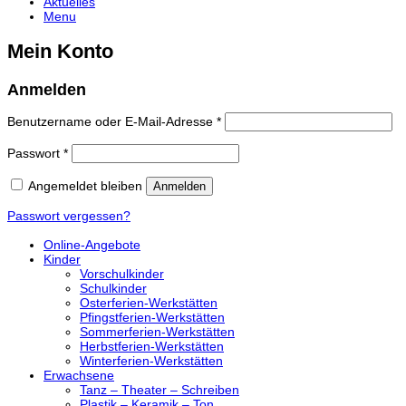
Aktuelles
Menu
Mein Konto
Anmelden
Benutzername oder E-Mail-Adresse
*
Passwort
*
Angemeldet bleiben
Anmelden
Passwort vergessen?
Online-Angebote
Kinder
Vorschulkinder
Schulkinder
Osterferien-Werkstätten
Pfingstferien-Werkstätten
Sommerferien-Werkstätten
Herbstferien-Werkstätten
Winterferien-Werkstätten
Erwachsene
Tanz – Theater – Schreiben
Plastik – Keramik – Ton