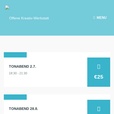
MENU
02
TONABEND 2.7.
juli
18:30 - 21:30
2025
€25
28
TONABEND 28.8.
aug.