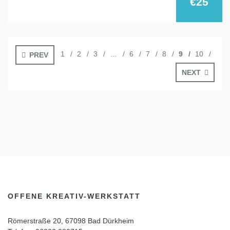
€25
1
2
3
…
6
7
8
9
10
PREV
NEXT
OFFENE KREATIV-WERKSTATT
Römerstraße 20, 67098 Bad Dürkheim