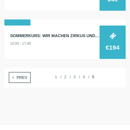
19
SOMMERKURS: WIR MACHEN ZIRKUS UND THEATER!
aug.
10:00 - 17:00
2024
€194
1
2
3
4
5
PREV