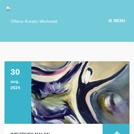
MENU
30
aug.
2024