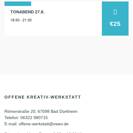
27
TONABEND 27.8.
18:30 - 21:30
aug.
€25
2025
OFFENE KREATIV-WERKSTATT
Römerstraße 20, 67098 Bad Dürkheim
Telefon: 06322 980715
E-mail: offene-werkstatt@owev.de