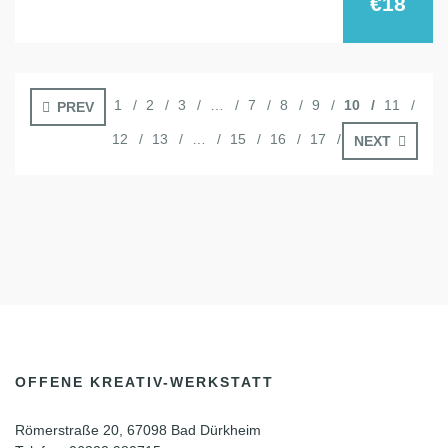
€18
1
2
3
…
7
8
9
10
11
PREV
12
13
…
15
16
17
NEXT
OFFENE KREATIV-WERKSTATT
Römerstraße 20, 67098 Bad Dürkheim