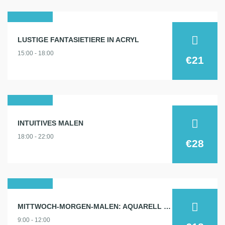
27
LUSTIGE FANTASIETIERE IN ACRYL
feb.
15:00 - 18:00
2025
€21
28
INTUITIVES MALEN
feb.
18:00 - 22:00
2025
€28
05
MITTWOCH-MORGEN-MALEN: AQUARELL 5.3.
märz
9:00 - 12:00
2025