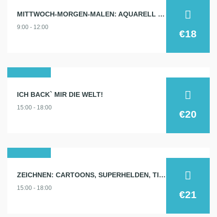
19
MITTWOCH-MORGEN-MALEN: AQUARELL 19.2.
feb.
9:00 - 12:00
2025
€18
24
ICH BACK` MIR DIE WELT!
feb.
15:00 - 18:00
2025
€20
27
ZEICHNEN: CARTOONS, SUPERHELDEN, TIERE…
feb.
15:00 - 18:00
2025
€21