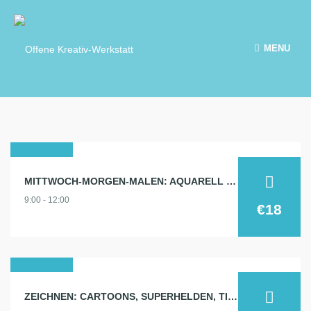
MENU
29
MITTWOCH-MORGEN-MALEN: AQUARELL 29.1.
jan.
9:00 - 12:00
2025
€18
30
ZEICHNEN: CARTOONS, SUPERHELDEN, TIERE…
jan.