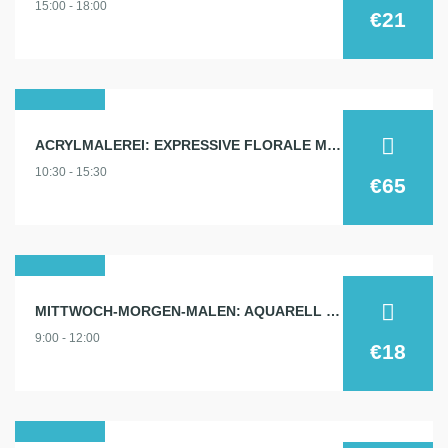
15:00 - 18:00
2025
€21
01
ACRYLMALEREI: EXPRESSIVE FLORALE MALEREI
feb.
10:30 - 15:30
2025
€65
05
MITTWOCH-MORGEN-MALEN: AQUARELL 5.2.
feb.
9:00 - 12:00
2025
€18