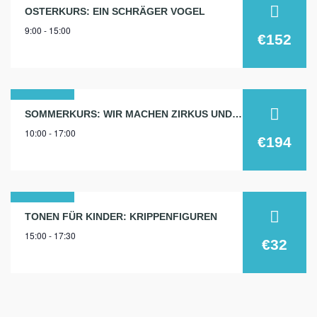
14
OSTERKURS: EIN SCHRÄGER VOGEL
9:00 - 15:00
apr.
€152
2025
19
SOMMERKURS: WIR MACHEN ZIRKUS UND THEATER!
10:00 - 17:00
aug.
€194
2024
18
TONEN FÜR KINDER: KRIPPENFIGUREN
15:00 - 17:30
nov.
€32
2025