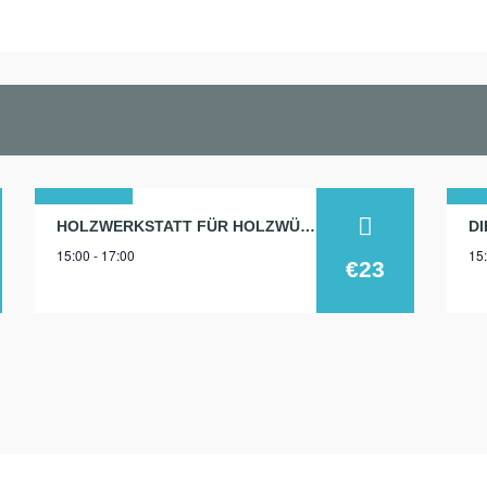
25
1
HOLZWERKSTATT FÜR HOLZWÜRMCHEN
D
15:00 - 17:00
15:
sep.
ju
€23
2025
20