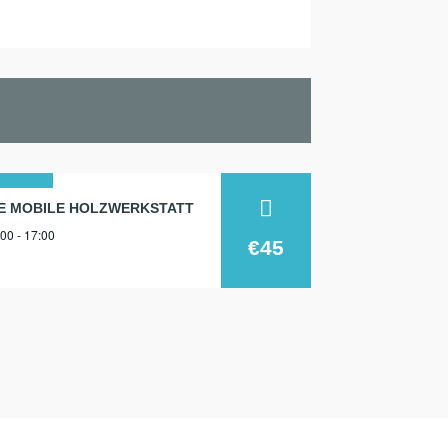
5
IE MOBILE HOLZWERKSTATT
00 - 17:00
ni
€45
26