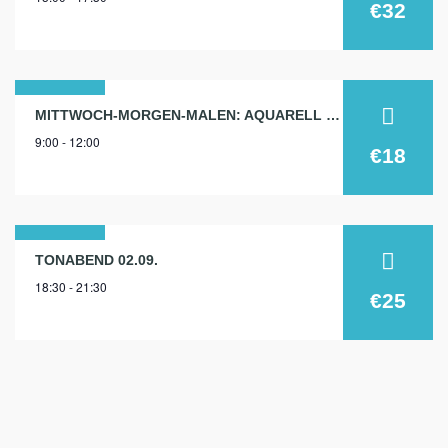
feb.
€32
2026
18
MITTWOCH-MORGEN-MALEN: AQUARELL 18.11.
9:00 - 12:00
nov.
€18
2026
02
TONABEND 02.09.
18:30 - 21:30
sep.
€25
2026