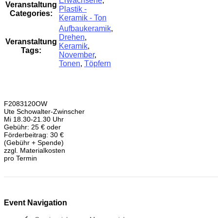
Erwachsene
,
Veranstaltung
Plastik -
Categories:
Keramik - Ton
Aufbaukeramik
,
Drehen
,
Veranstaltung
Keramik
,
Tags:
November
,
Tonen
,
Töpfern
F2083120OW
Ute Schowalter-Zwinscher
Mi 18.30-21.30 Uhr
Gebühr: 25 € oder
Förderbeitrag: 30 €
(Gebühr + Spende)
zzgl. Materialkosten
pro Termin
Event Navigation