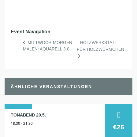
Event Navigation
HOLZWERKSTATT
MITTWOCH-MORGEN-
MALEN: AQUARELL 3.6.
FÜR HOLZWÜRMCHEN
ÄHNLICHE VERANSTALTUNGEN
20
TONABEND 20.5.
18:30 - 21:30
mai
€25
2026