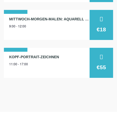
04
MITTWOCH-MORGEN-MALEN: AQUARELL 4.2.
9:00 - 12:00
feb.
€18
2026
28
KOPF-PORTRAIT-ZEICHNEN
11:00 - 17:00
sep.
€55
2024