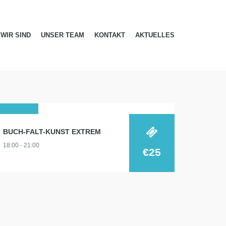
WIR SIND
UNSER TEAM
KONTAKT
AKTUELLES
27
BUCH-FALT-KUNST EXTREM
okt.
18:00 - 21:00
2026
€25