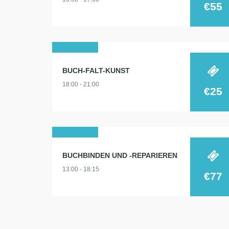
€55
29
BUCH-FALT-KUNST
sep.
18:00 - 21:00
2026
€25
09
BUCHBINDEN UND -REPARIEREN
mai
13:00 - 18:15
2026
€77