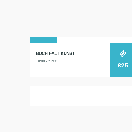
24
BUCH-FALT-KUNST
feb.
18:00 - 21:00
2026
€25