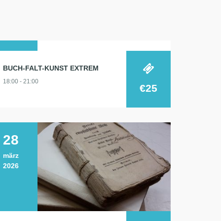
12
BUCH-FALT-KUNST EXTREM
mai
18:00 - 21:00
2026
€25
28
märz
2026